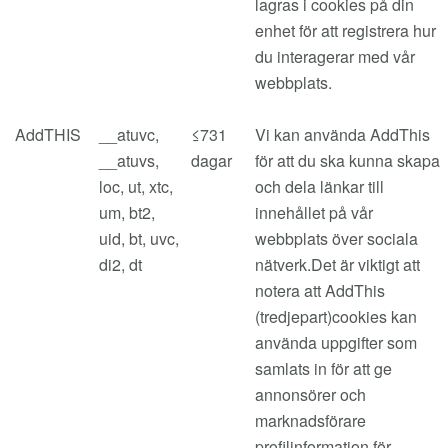
lagras i cookies på din
enhet för att registrera hur
du interagerar med vår
webbplats.
AddTHIS
__atuvc,
≤731
Vi kan använda AddThis
__atuvs,
dagar
för att du ska kunna skapa
loc, ut, xtc,
och dela länkar till
um, bt2,
innehållet på vår
uid, bt, uvc,
webbplats över sociala
di2, dt
nätverk.Det är viktigt att
notera att AddThis
(tredjepart)cookies kan
använda uppgifter som
samlats in för att ge
annonsörer och
marknadsförare
profilinformation för