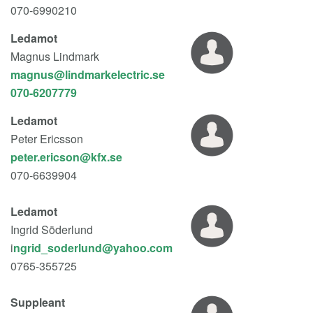
070-6990210
Ledamot
Magnus Lindmark
magnus@lindmarkelectric.se
070-6207779
Ledamot
Peter Ericsson
peter.ericson@kfx.se
070-6639904
Ledamot
Ingrid Söderlund
i
0765-355725
Suppleant